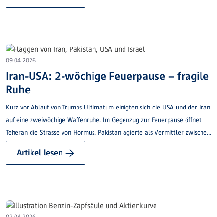
persönliche bzw. Bankdaten preiszugeben.
09.04.2026
Iran-USA: 2-wöchige Feuerpause – fragile
Ruhe
Kurz vor Ablauf von Trumps Ultimatum einigten sich die USA und der Iran
auf eine zweiwöchige Waffenruhe. Im Gegenzug zur Feuerpause öffnet
Teheran die Strasse von Hormus. Pakistan agierte als Vermittler zwischen
den beiden Kriegsparteien. Israel ist nicht Teil des Waffenstillstandes und
Artikel lesen →
bedingt sich Operationen im Libanon gegen die Hisbollah aus.
02.04.2026