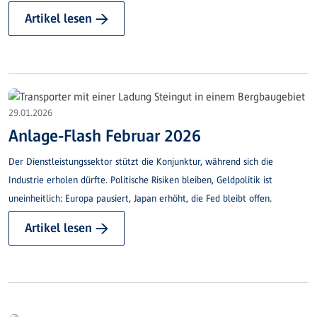
Prozent gegenüber dem Vorjahr entspricht. Die Milliardengrenze wurde
Artikel lesen →
bereits im ersten Halbjahr 2025 überschritten. Die positive Entwicklung
widerspiegelt das anhaltend hohe Vertrauen der Kundinnen und Kunden
in die regional verankerte Bank.
29.01.2026
Anlage-Flash Februar 2026
Der Dienstleistungssektor stützt die Konjunktur, während sich die
Industrie erholen dürfte. Politische Risiken bleiben, Geldpolitik ist
uneinheitlich: Europa pausiert, Japan erhöht, die Fed bleibt offen.
Artikel lesen →