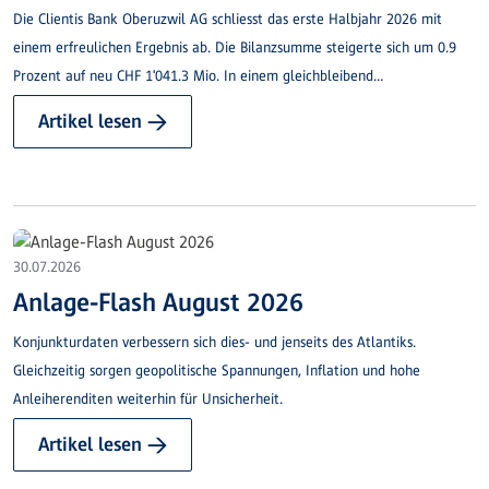
Die Clientis Bank Oberuzwil AG schliesst das erste Halbjahr 2026 mit
einem erfreulichen Ergebnis ab. Die Bilanzsumme steigerte sich um 0.9
Prozent auf neu CHF 1'041.3 Mio. In einem gleichbleibend
anspruchsvollen Marktumfeld konnte ein Wachstum bei den
Artikel lesen →
Kundenausleihungen und den Kundengeldern sowie eine stabile
Ertragslage verzeichnet werden.
30.07.2026
Anlage-Flash August 2026
Konjunkturdaten verbessern sich dies- und jenseits des Atlantiks.
Gleichzeitig sorgen geopolitische Spannungen, Inflation und hohe
Anleiherenditen weiterhin für Unsicherheit.
Artikel lesen →