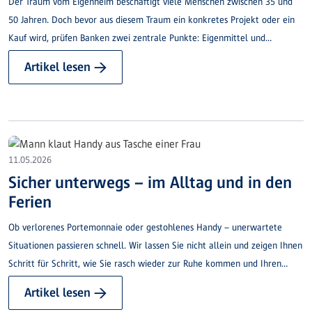
Der Traum vom Eigenheim beschäftigt viele Menschen zwischen 35 und
50 Jahren. Doch bevor aus diesem Traum ein konkretes Projekt oder ein
Kauf wird, prüfen Banken zwei zentrale Punkte: Eigenmittel und
Tragbarkeit. Wir erklären Ihnen einfach und verständlich, worauf es dabei
Artikel lesen →
ankommt – und weshalb sich frühzeitiges Sparen auszahlt.
11.05.2026
Sicher unterwegs – im Alltag und in den
Ferien
Ob verlorenes Portemonnaie oder gestohlenes Handy – unerwartete
Situationen passieren schnell. Wir lassen Sie nicht allein und zeigen Ihnen
Schritt für Schritt, wie Sie rasch wieder zur Ruhe kommen und Ihren
Alltag oder Ihre Ferien entspannt fortsetzen.
Artikel lesen →