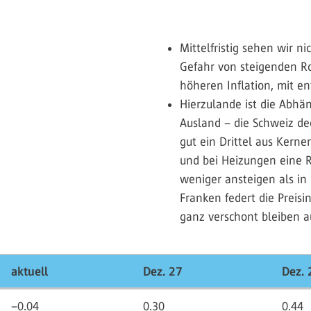
Mittelfristig sehen wir ni
Gefahr von steigenden Ro
höheren Inflation, mit e
Hierzulande ist die Abhän
Ausland – die Schweiz de
gut ein Drittel aus Kern
und bei Heizungen eine Ro
weniger ansteigen als in
Franken federt die Preisi
ganz verschont bleiben au
aktuell
Dez. 27
Dez. 
–0.04
0.30
0.44