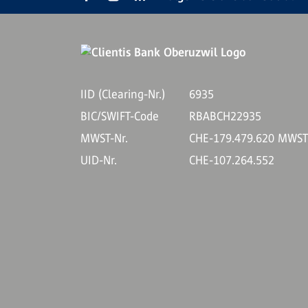
IID (Clearing-Nr.)
6935
BIC/SWIFT-Code
RBABCH22935
MWST-Nr.
CHE-179.479.620 MWS
UID-Nr.
CHE-107.264.552