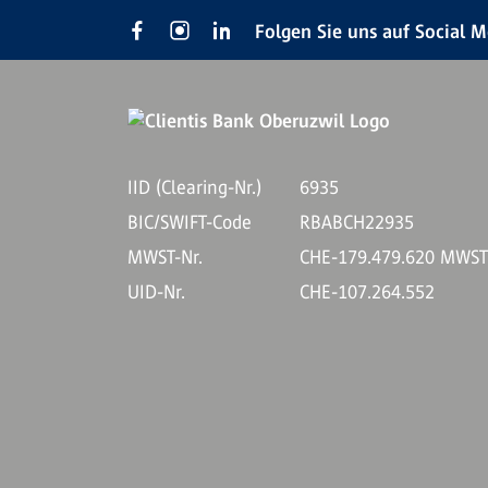
Folgen Sie uns auf Social 
IID (Clearing-Nr.)
6935
BIC/SWIFT-Code
RBABCH22935
MWST-Nr.
CHE-179.479.620 MWS
UID-Nr.
CHE-107.264.552