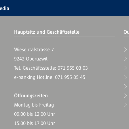
Media
Hauptsitz und Geschäftsstelle
Qu
Wiesentalstrasse 7
9242 Oberuzwil
T
Tel. Geschäftsstelle: 071 955 03 03
e-banking Hotline: 071 955 05 45
Öffnungszeiten
Montag bis Freitag
09.00 bis 12.00 Uhr
15.00 bis 17.00 Uhr