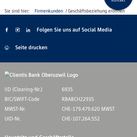
Kontakt
Firmenkunden
Geschäftsbeziehung eröffnen
Folgen Sie uns auf Social Media
Seite drucken
IID (Clearing-Nr.)
6935
BIC/SWIFT-Code
RBABCH22935
MWST-Nr.
CHE-179.479.620 MWST
UID-Nr.
CHE-107.264.552