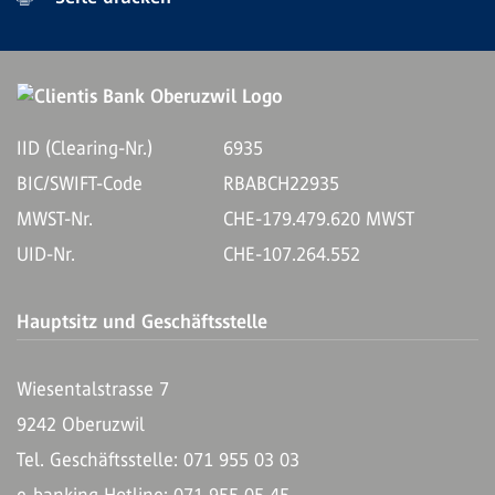
IID (Clearing-Nr.)
6935
BIC/SWIFT-Code
RBABCH22935
MWST-Nr.
CHE-179.479.620 MWST
UID-Nr.
CHE-107.264.552
Hauptsitz und Geschäftsstelle
Wiesentalstrasse 7
9242 Oberuzwil
Tel. Geschäftsstelle: 071 955 03 03
e-banking Hotline: 071 955 05 45