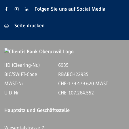
Folgen Sie uns auf Social Media
Seite drucken
IID (Clearing-Nr.)
6935
BIC/SWIFT-Code
RBABCH22935
MWST-Nr.
CHE-179.479.620 MWST
UID-Nr.
CHE-107.264.552
Hauptsitz und Geschäftsstelle
Wiesentalstrasse 7