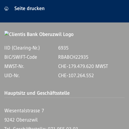
Seite drucken
IID (Clearing-Nr.)
6935
BIC/SWIFT-Code
RBABCH22935
MWST-Nr.
CHE-179.479.620 MWST
UID-Nr.
CHE-107.264.552
Hauptsitz und Geschäftsstelle
Wiesentalstrasse 7
9242 Oberuzwil
Tel. Geschäftsstelle: 071 955 03 03