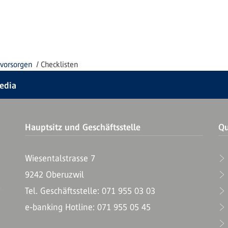
 vorsorgen
Checklisten
Media
Hauptsitz und Geschäftsstelle
Qu
Wiesentalstrasse 7
9242 Oberuzwil
T
Tel. Geschäftsstelle: 071 955 03 03
e-banking Hotline: 071 955 05 45