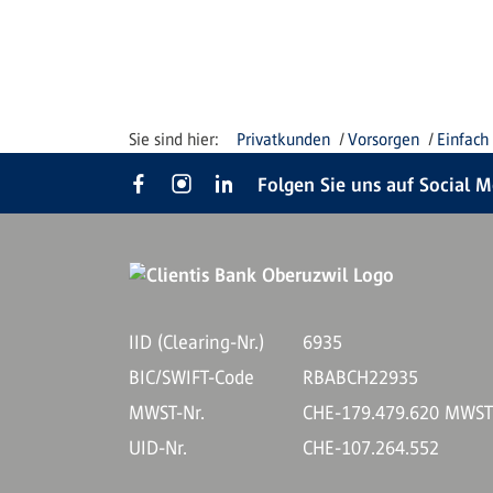
Privatkunden
Vorsorgen
Einfach
Folgen Sie uns auf Social 
IID (Clearing-Nr.)
6935
BIC/SWIFT-Code
RBABCH22935
MWST-Nr.
CHE-179.479.620 MWS
UID-Nr.
CHE-107.264.552